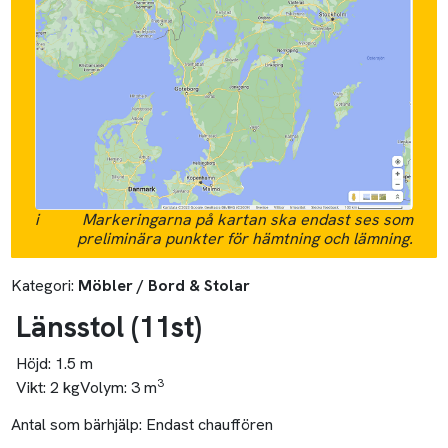
i
Markeringarna på kartan ska endast ses som
preliminära punkter för hämtning och lämning.
Kategori:
Möbler / Bord & Stolar
Länsstol
(11
st
)
Höjd:
1.5 m
3
Vikt:
2 kg
Volym:
3 m
Antal som bärhjälp:
Endast chauffören