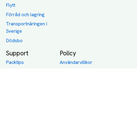
Flytt
Förråd och lagring
Transportnäringen i
Sverige
Dödsbo
Support
Policy
Packtips
Användarvillkor
Jämför pris på rätt
Sekretess
sätt
Om Assist
FAQ
Hållbara Transporter
RUT-avdrag för
transporter
Företagsfrakt
Partnerintegration
Så funkar det