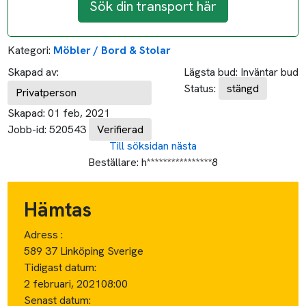
Sök din transport här
Kategori:
Möbler / Bord & Stolar
Skapad av:
Lägsta bud:
Inväntar bud
Status:
stängd
Privatperson
Skapad:
01 feb, 2021
Jobb-id:
520543
Verifierad
Till söksidan
nästa
Beställare:
h****************8
Hämtas
Adress :
589 37 Linköping Sverige
Tidigast datum:
2 februari, 2021
08:00
Senast datum: