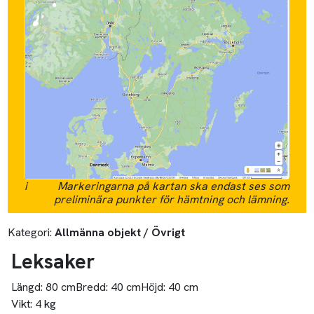
i
Markeringarna på kartan ska endast ses som
preliminära punkter för hämtning och lämning.
Kategori:
Allmänna objekt / Övrigt
Leksaker
Längd:
80 cm
Bredd:
40 cm
Höjd:
40 cm
Vikt:
4 kg