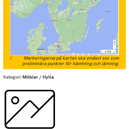
i
Markeringarna på kartan ska endast ses som
preliminära punkter för hämtning och lämning.
Kategori:
Möbler / Hylla