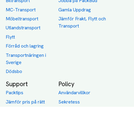
Biltransport
Jobba på PackBud
MC-Transport
Gamla Uppdrag
Möbeltransport
Jämför Frakt, Flytt och
Transport
Utlandstransport
Flytt
Förråd och lagring
Transportnäringen i
Sverige
Dödsbo
Support
Policy
Packtips
Användarvillkor
Jämför pris på rätt
Sekretess
sätt
Om Assist
FAQ
Hållbara Transporter
RUT-avdrag för