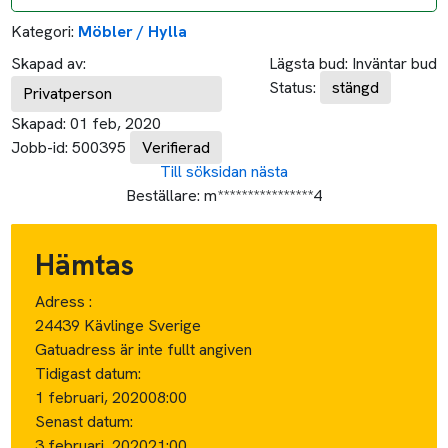
Kategori:
Möbler / Hylla
Skapad av:
Lägsta bud:
Inväntar bud
Status:
stängd
Privatperson
Skapad:
01 feb, 2020
Jobb-id:
500395
Verifierad
Till söksidan
nästa
Beställare:
m****************4
Hämtas
Adress :
24439 Kävlinge Sverige
Gatuadress är inte fullt angiven
Tidigast datum:
1 februari, 2020
08:00
Senast datum:
3 februari, 2020
21:00