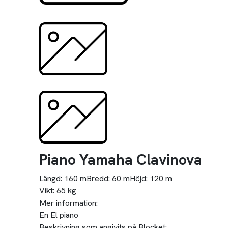
Piano Yamaha Clavinova
Längd:
160 m
Bredd:
60 m
Höjd:
120 m
Vikt:
65 kg
Mer information:
En El piano
Beskrivning som angivits på Blocket: