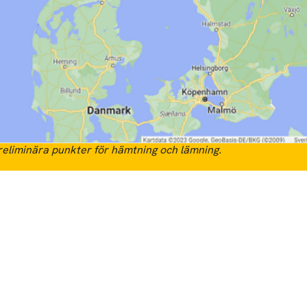
eliminära punkter för hämtning och lämning.