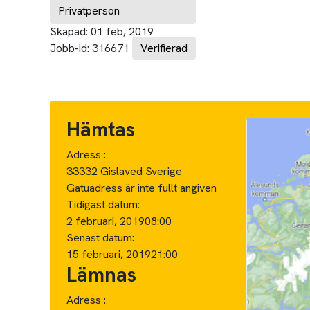
Privatperson
Skapad:
01 feb, 2019
Jobb-id:
316671
Verifierad
Hämtas
Adress :
33332 Gislaved Sverige
Gatuadress är inte fullt angiven
Tidigast datum:
2 februari, 2019
08:00
Senast datum:
15 februari, 2019
21:00
Lämnas
Adress :