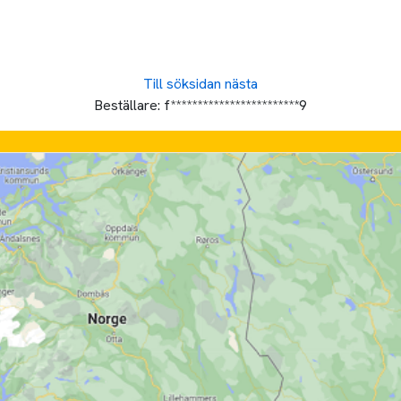
Till söksidan
nästa
Beställare:
f************************9