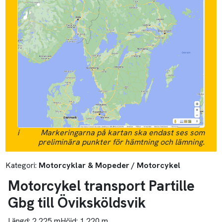
i
Markeringarna på kartan ska endast ses som
preliminära punkter för hämtning och lämning.
Kategori:
Motorcyklar & Mopeder / Motorcykel
Motorcykel transport Partille
Gbg till Öviksköldsvik
Längd:
2,225 m
Höjd:
1,220 m