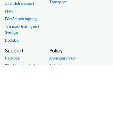
Transport
Utlandstransport
Flytt
Förråd och lagring
Transportnäringen i
Sverige
Dödsbo
Support
Policy
Packtips
Användarvillkor
Jämför pris på rätt
Sekretess
sätt
Om Assist
FAQ
Hållbara Transporter
RUT-avdrag för
transporter
Företagsfrakt
Partnerintegration