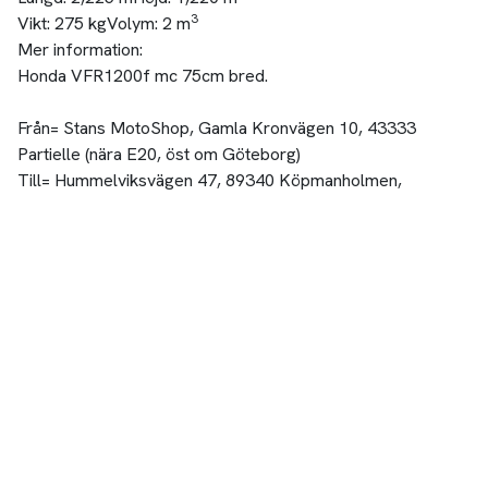
3
Vikt:
275 kg
Volym:
2 m
Mer information:
Honda VFR1200f mc 75cm bred.
Från= Stans MotoShop, Gamla Kronvägen 10, 43333
Partielle (nära E20, öst om Göteborg)
Till= Hummelviksvägen 47, 89340 Köpmanholmen,