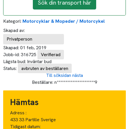
Sök din transport här
Kategori:
Motorcyklar & Mopeder / Motorcykel
Skapad av:
Privatperson
Skapad:
01 feb, 2019
Jobb-id:
316725
Verifierad
Lägsta bud:
Inväntar bud
Status:
avbruten av beställaren
Till söksidan
nästa
Beställare:
n**********************9
Hämtas
Adress :
433 33 Partille Sverige
Tidigast datum: