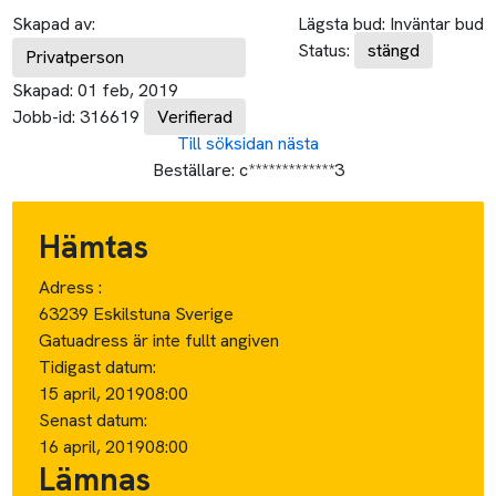
Skapad av:
Lägsta bud:
Inväntar bud
Status:
stängd
Privatperson
Skapad:
01 feb, 2019
Jobb-id:
316619
Verifierad
Till söksidan
nästa
Beställare:
c*************3
Hämtas
Adress :
63239 Eskilstuna Sverige
Gatuadress är inte fullt angiven
Tidigast datum:
15 april, 2019
08:00
Senast datum:
16 april, 2019
08:00
Lämnas