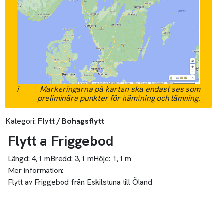
i
Markeringarna på kartan ska endast ses som
preliminära punkter för hämtning och lämning.
Kategori:
Flytt / Bohagsflytt
Flytt a Friggebod
Längd:
4,1 m
Bredd:
3,1 m
Höjd:
1,1 m
Mer information:
Flytt av Friggebod från Eskilstuna till Öland