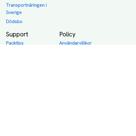
Transportnäringen i
Sverige
Dödsbo
Support
Policy
Packtips
Användarvillkor
Jämför pris på rätt
Sekretess
sätt
Om Assist
FAQ
Hållbara Transporter
RUT-avdrag för
transporter
Företagsfrakt
Partnerintegration
Så funkar det
Boka Transport