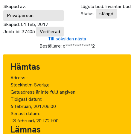
Skapad av:
Lägsta bud:
Inväntar bud
Status:
stängd
Privatperson
Skapad:
01 feb, 2017
Jobb-id:
37405
Verifierad
Till söksidan
nästa
Beställare:
o***************2
Hämtas
Adress :
Stockholm Sverige
Gatuadress är inte fullt angiven
Tidigast datum:
6 februari, 2017
08:00
Senast datum:
13 februari, 2017
21:00
Lämnas