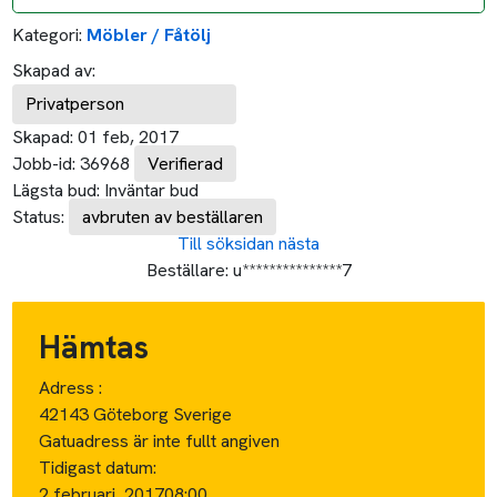
Kategori:
Möbler / Fåtölj
Skapad av:
Privatperson
Skapad:
01 feb, 2017
Jobb-id:
36968
Verifierad
Lägsta bud:
Inväntar bud
Status:
avbruten av beställaren
Till söksidan
nästa
Beställare:
u***************7
Hämtas
Adress :
42143 Göteborg Sverige
Gatuadress är inte fullt angiven
Tidigast datum:
2 februari, 2017
08:00