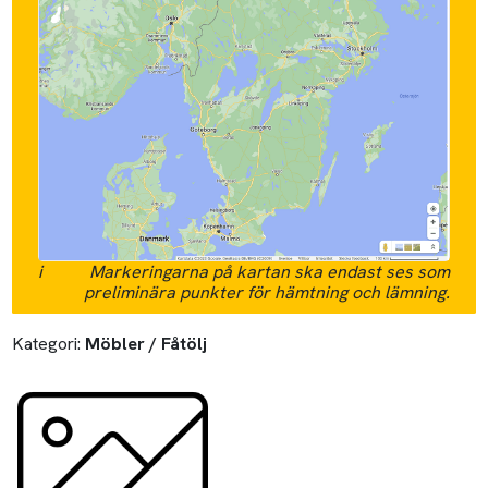
i
Markeringarna på kartan ska endast ses som
preliminära punkter för hämtning och lämning.
Kategori:
Möbler / Fåtölj