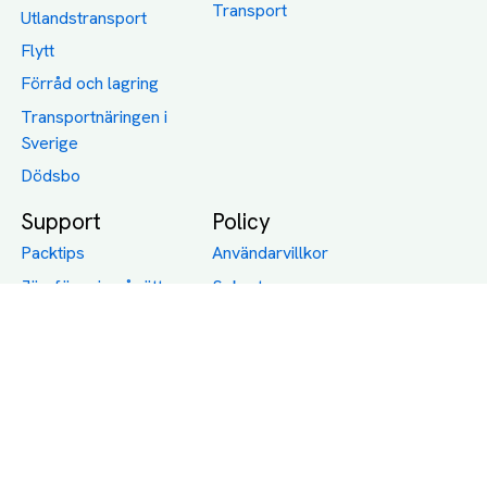
Transport
Utlandstransport
Flytt
Förråd och lagring
Transportnäringen i
Sverige
Dödsbo
Support
Policy
Packtips
Användarvillkor
Jämför pris på rätt
Sekretess
sätt
Om Assist
FAQ
Hållbara Transporter
RUT-avdrag för
transporter
Företagsfrakt
Partnerintegration