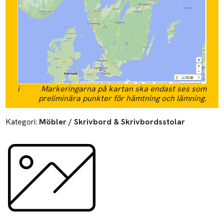
i
Markeringarna på kartan ska endast ses som
preliminära punkter för hämtning och lämning.
Kategori:
Möbler / Skrivbord & Skrivbordsstolar