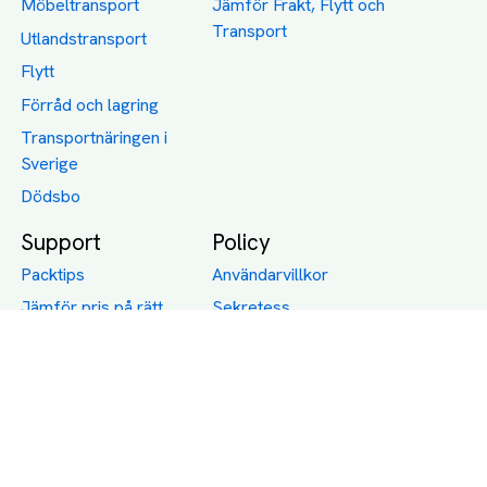
Möbeltransport
Jämför Frakt, Flytt och
Transport
Utlandstransport
Flytt
Förråd och lagring
Transportnäringen i
Sverige
Dödsbo
Support
Policy
Packtips
Användarvillkor
Jämför pris på rätt
Sekretess
sätt
Om Assist
FAQ
Hållbara Transporter
RUT-avdrag för
transporter
Företagsfrakt