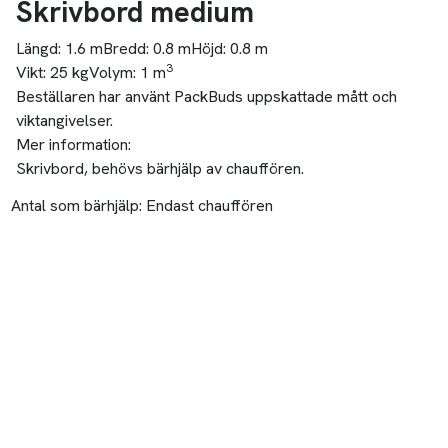
Skrivbord medium
Längd:
1.6 m
Bredd:
0.8 m
Höjd:
0.8 m
3
Vikt:
25 kg
Volym:
1 m
Beställaren har använt PackBuds uppskattade mått och
viktangivelser.
Mer information:
Skrivbord, behövs bärhjälp av chauffören.
Antal som bärhjälp:
Endast chauffören