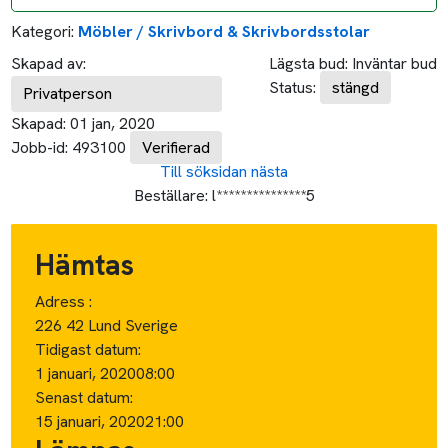
Kategori:
Möbler / Skrivbord & Skrivbordsstolar
Skapad av:
Lägsta bud:
Inväntar bud
Status:
stängd
Privatperson
Skapad:
01 jan, 2020
Jobb-id:
493100
Verifierad
Till söksidan
nästa
Beställare:
l***************5
Hämtas
Adress :
226 42 Lund Sverige
Tidigast datum:
1 januari, 2020
08:00
Senast datum:
15 januari, 2020
21:00