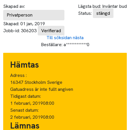
Skapad av:
Lägsta bud:
Inväntar bud
Status:
stängd
Privatperson
Skapad:
01 jan, 2019
Jobb-id:
306203
Verifierad
Till söksidan
nästa
Beställare:
a************0
Hämtas
Adress :
16347 Stockholm Sverige
Gatuadress är inte fullt angiven
Tidigast datum:
1 februari, 2019
08:00
Senast datum:
2 februari, 2019
08:00
Lämnas