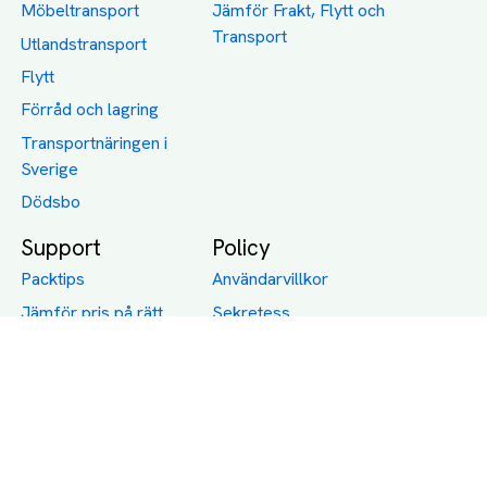
Möbeltransport
Jämför Frakt, Flytt och
Transport
Utlandstransport
Flytt
Förråd och lagring
Transportnäringen i
Sverige
Dödsbo
Support
Policy
Packtips
Användarvillkor
Jämför pris på rätt
Sekretess
sätt
Om Assist
FAQ
Hållbara Transporter
RUT-avdrag för
transporter
Företagsfrakt