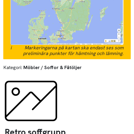
i
Markeringarna på kartan ska endast ses som
preliminära punkter för hämtning och lämning.
Kategori:
Möbler / Soffor & Fåtöljer
Retro soffgrupp