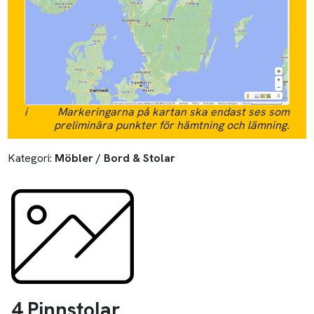
i
Markeringarna på kartan ska endast ses som
preliminära punkter för hämtning och lämning.
Kategori:
Möbler / Bord & Stolar
4 Pinnstolar