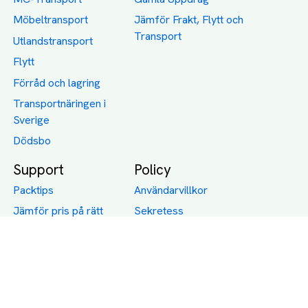
Möbeltransport
Jämför Frakt, Flytt och
Transport
Utlandstransport
Flytt
Förråd och lagring
Transportnäringen i
Sverige
Dödsbo
Support
Policy
Packtips
Användarvillkor
Jämför pris på rätt
Sekretess
sätt
Om Assist
FAQ
Hållbara Transporter
RUT-avdrag för
transporter
Företagsfrakt