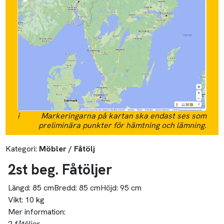
i
Markeringarna på kartan ska endast ses som
preliminära punkter för hämtning och lämning.
Kategori:
Möbler / Fåtölj
2st beg. Fåtöljer
Längd:
85 cm
Bredd:
85 cm
Höjd:
95 cm
Vikt:
10 kg
Mer information:
2 fåtöljer