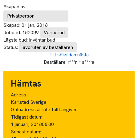
Skapad av:
Privatperson
Skapad:
01 jan, 2018
Jobb-id:
182039
Verifierad
Lägsta bud:
Inväntar bud
Status:
avbruten av beställaren
Till söksidan
nästa
Beställare:
r***n * s****a
Hämtas
Adress :
Karlstad Sverige
Gatuadress är inte fullt angiven
Tidigast datum:
1 januari, 2018
08:00
Senast datum: