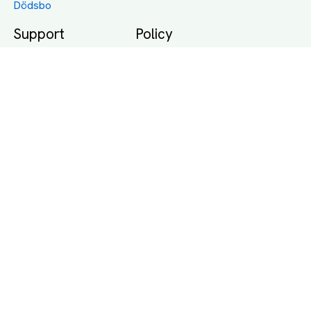
Dödsbo
Support
Policy
Packtips
Användarvillkor
Jämför pris på rätt
Sekretess
sätt
Om Assist
FAQ
Hållbara Transporter
RUT-avdrag för
transporter
Företagsfrakt
Partnerintegration
Så funkar det
Boka Transport