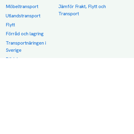
Möbeltransport
Jämför Frakt, Flytt och
Transport
Utlandstransport
Flytt
Förråd och lagring
Transportnäringen i
Sverige
Dödsbo
Support
Policy
Packtips
Användarvillkor
Jämför pris på rätt
Sekretess
sätt
Om Assist
FAQ
Hållbara Transporter
RUT-avdrag för
transporter
Företagsfrakt