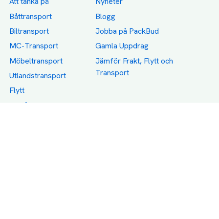
Att tänka på
Nyheter
Båttransport
Blogg
Biltransport
Jobba på PackBud
MC-Transport
Gamla Uppdrag
Möbeltransport
Jämför Frakt, Flytt och
Transport
Utlandstransport
Flytt
Förråd och lagring
Transportnäringen i
Sverige
Dödsbo
Support
Policy
Packtips
Användarvillkor
Jämför pris på rätt
Sekretess
sätt
Om Assist