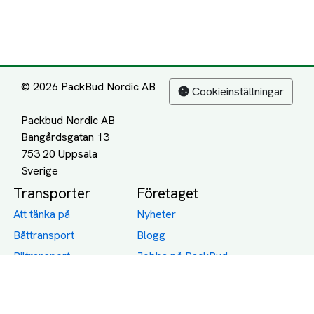
© 2026 PackBud Nordic AB
Cookieinställningar
Packbud Nordic AB
Bangårdsgatan 13
753 20 Uppsala
Transporter
Företaget
Att tänka på
Nyheter
Båttransport
Blogg
Biltransport
Jobba på PackBud
MC-Transport
Gamla Uppdrag
Möbeltransport
Jämför Frakt, Flytt och