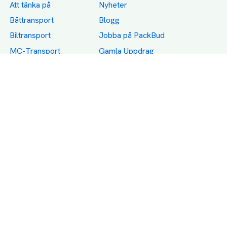
Att tänka på
Nyheter
Båttransport
Blogg
Biltransport
Jobba på PackBud
MC-Transport
Gamla Uppdrag
Möbeltransport
Jämför Frakt, Flytt och
Transport
Utlandstransport
Flytt
Förråd och lagring
Transportnäringen i
Sverige
Dödsbo
Support
Policy
Packtips
Användarvillkor
Jämför pris på rätt
Sekretess
sätt
Om Assist